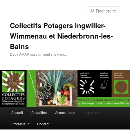
Rech
Collectifs Potagers Ingwiller-
Wimmenau et Niederbronn-les-
Bains
Deux AMAP mais un seul site web…
Menu
Accueil
Actualités
Associations
Le panier
Aller
Aller
principal
Producteur
Contact
au
au