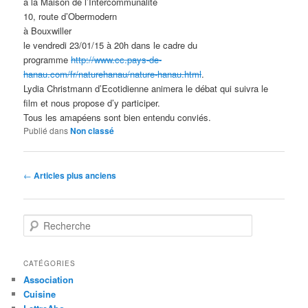
à la Maison de l’Intercommunalité
10, route d’Obermodern
à Bouxwiller
le vendredi 23/01/15 à 20h dans le cadre du
programme
http://www.cc.pays-de-
hanau.com/fr/naturehanau/nature-hanau.html
.
Lydia Christmann d’Ecotidienne animera le débat qui suivra le
film et nous propose d’y participer.
Tous les amapéens sont bien entendu conviés.
Publié dans
Non classé
Navigation
←
Articles plus anciens
des
articles
R
e
c
h
CATÉGORIES
e
Association
r
Cuisine
c