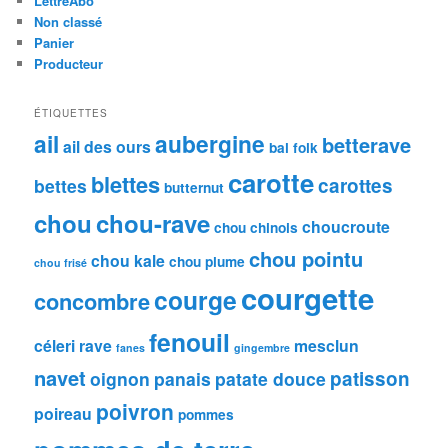
LettreAbo
h
Non classé
e
Panier
Producteur
ÉTIQUETTES
ail
aubergine
betterave
ail des ours
bal folk
carotte
blettes
carottes
bettes
butternut
chou
chou-rave
choucroute
chou chinois
chou pointu
chou kale
chou plume
chou frisé
courgette
courge
concombre
fenouil
céleri rave
mesclun
fanes
gingembre
navet
patisson
oignon
panais
patate douce
poivron
poireau
pommes