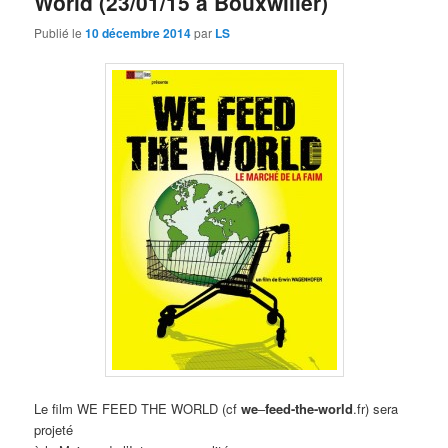
World (23/01/15 à Bouxwiller)
Publié le
10 décembre 2014
par
LS
Le film WE FEED THE WORLD (cf
we
–
feed-the-world
.fr)
sera
projeté