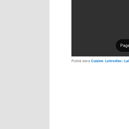
Publié dans
Cuisine
,
LettreAbo
|
La