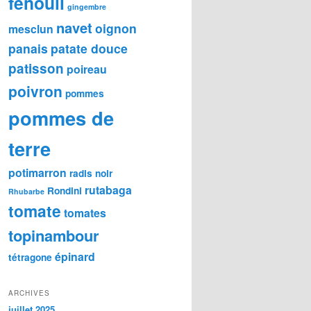
fenouil
gingembre
navet
oignon
mesclun
panais
patate douce
patisson
poireau
poivron
pommes
pommes de
terre
potimarron
radis noir
rutabaga
Rondini
Rhubarbe
tomate
tomates
topinambour
épinard
tétragone
ARCHIVES
juillet 2025