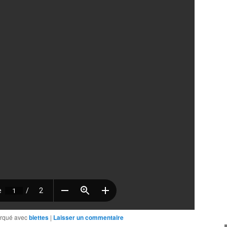
rqué avec
blettes
|
Laisser un commentaire