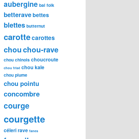
aubergine
bal folk
betterave
bettes
blettes
butternut
carotte
carottes
chou
chou-rave
choucroute
chou chinois
chou kale
chou frisé
chou plume
chou pointu
concombre
courge
courgette
céleri rave
fanes