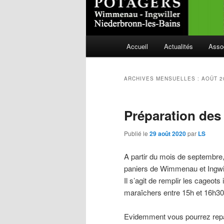
Menu
Accueil
Actualités
Asso
Aller
Aller
principal
au
au
ARCHIVES MENSUELLES :
AOÛT 2
contenu
contenu
Préparation des
principal
secondaire
Publié le
29 août 2020
par
LS
A partir du mois de septembre,
paniers de Wimmenau et Ingwill
Il s’agit de remplir les cageots
maraîchers entre 15h et 16h30 
Evidemment vous pourrez repar