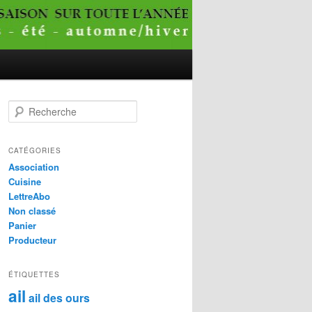
R
e
c
h
CATÉGORIES
e
Association
r
Cuisine
c
LettreAbo
h
Non classé
e
Panier
Producteur
ÉTIQUETTES
ail
ail des ours