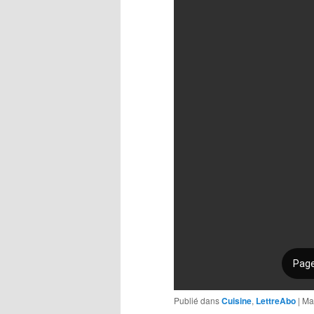
Publié dans
Cuisine
,
LettreAbo
|
Ma