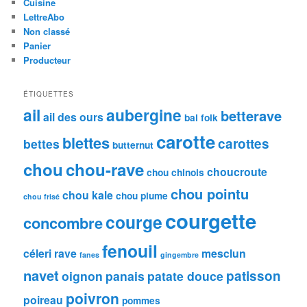
Cuisine
c
LettreAbo
h
Non classé
e
Panier
Producteur
ÉTIQUETTES
ail
aubergine
betterave
ail des ours
bal folk
carotte
blettes
carottes
bettes
butternut
chou
chou-rave
choucroute
chou chinois
chou pointu
chou kale
chou plume
chou frisé
courgette
courge
concombre
fenouil
céleri rave
mesclun
fanes
gingembre
navet
patisson
oignon
panais
patate douce
poivron
poireau
pommes