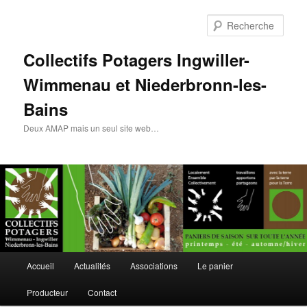
Rech
Collectifs Potagers Ingwiller-
Wimmenau et Niederbronn-les-
Bains
Deux AMAP mais un seul site web…
Menu
Accueil
Actualités
Associations
Le panier
Aller
Aller
principal
Producteur
Contact
au
au