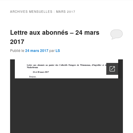
contenu
contenu
ARCHIVES MENSUELLES :
MARS 2017
principal
secondaire
Lettre aux abonnés – 24 mars
2017
Publié le
24 mars 2017
par
LS