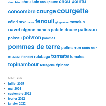
chou pointu
chou kale
chou plume
chou frisé
courgette
courge
concombre
fenouil
céleri rave
mesclun
fanes
gingembre
navet
patisson
oignon
panais
patate douce
poivron
poireau
pommes
pommes de terre
potimarron
radis noir
tomate
rutabaga
tomates
Rondini
Rhubarbe
topinambour
épinard
tétragone
ARCHIVES
juillet 2025
mai 2024
septembre 2022
février 2022
janvier 2022