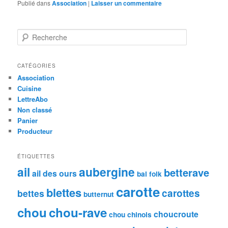
Publié dans
Association
|
Laisser un commentaire
R
e
c
h
CATÉGORIES
e
Association
r
Cuisine
c
LettreAbo
h
Non classé
e
Panier
Producteur
ÉTIQUETTES
ail
aubergine
betterave
ail des ours
bal folk
carotte
blettes
carottes
bettes
butternut
chou
chou-rave
choucroute
chou chinois