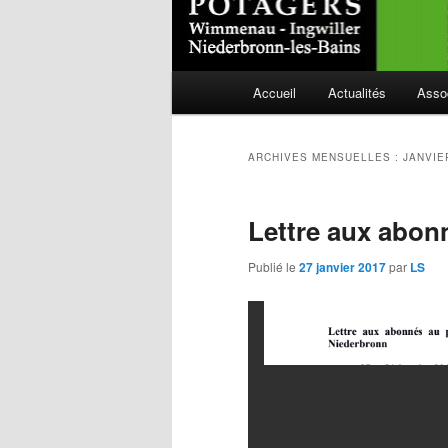
Menu
Accueil
Actualités
Asso
Aller
Aller
principal
au
au
ARCHIVES MENSUELLES :
JANVIE
contenu
contenu
Lettre aux abonn
principal
secondaire
Publié le
27 janvier 2017
par
LS