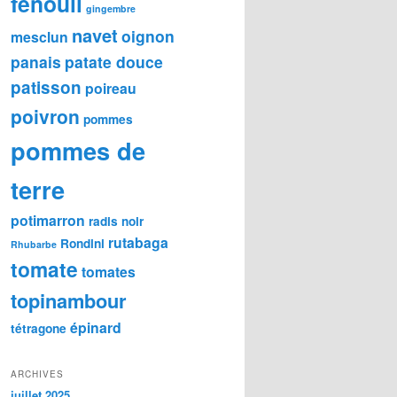
fenouil
gingembre
navet
oignon
mesclun
panais
patate douce
patisson
poireau
poivron
pommes
pommes de
terre
potimarron
radis noir
rutabaga
Rondini
Rhubarbe
tomate
tomates
topinambour
épinard
tétragone
ARCHIVES
juillet 2025