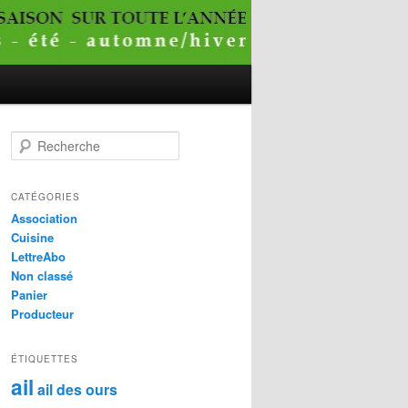
R
e
c
h
CATÉGORIES
e
Association
r
Cuisine
c
LettreAbo
h
Non classé
e
Panier
Producteur
ÉTIQUETTES
ail
ail des ours