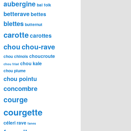
aubergine
bal folk
betterave
bettes
blettes
butternut
carotte
carottes
chou
chou-rave
choucroute
chou chinois
chou kale
chou frisé
chou plume
chou pointu
concombre
courge
courgette
céleri rave
fanes