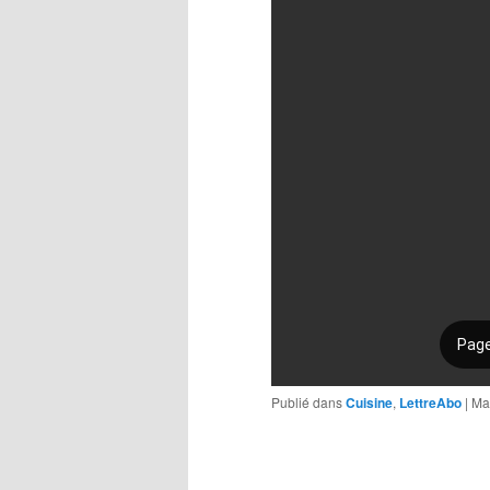
Publié dans
Cuisine
,
LettreAbo
|
Ma