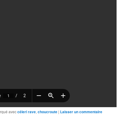
rqué avec
céleri rave
,
choucroute
|
Laisser un commentaire