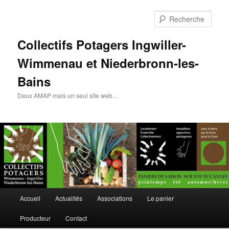
Rech
Collectifs Potagers Ingwiller-
Wimmenau et Niederbronn-les-
Bains
Deux AMAP mais un seul site web…
Menu
Accueil
Actualités
Associations
Le panier
Aller
Aller
principal
Producteur
Contact
au
au