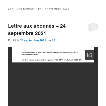
contenu
contenu
ARCHIVES MENSUELLES :
SEPTEMBRE 2021
principal
secondaire
Lettre aux abonnés – 24
septembre 2021
Publié le
24 septembre 2021
par
LS