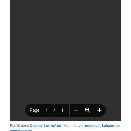
Publié dans
Cuisine
,
LettreAbo
|
Marqué avec
mesclun
|
Laisser un
commentaire