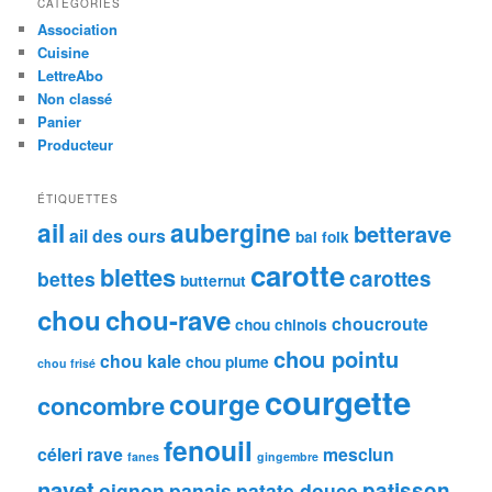
CATÉGORIES
e
Association
r
Cuisine
c
LettreAbo
h
Non classé
e
Panier
Producteur
ÉTIQUETTES
ail
aubergine
betterave
ail des ours
bal folk
carotte
blettes
carottes
bettes
butternut
chou
chou-rave
choucroute
chou chinois
chou pointu
chou kale
chou plume
chou frisé
courgette
courge
concombre
fenouil
céleri rave
mesclun
fanes
gingembre
navet
patisson
oignon
panais
patate douce