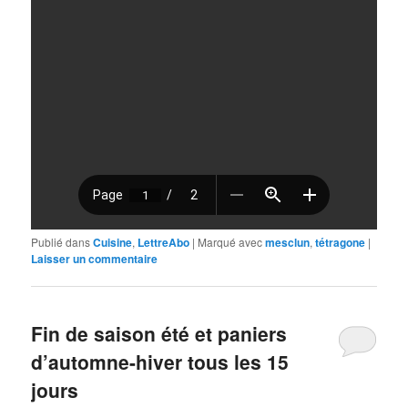
Publié dans
Cuisine
,
LettreAbo
|
Marqué avec
mesclun
,
tétragone
|
Laisser un commentaire
Fin de saison été et paniers
d’automne-hiver tous les 15
jours