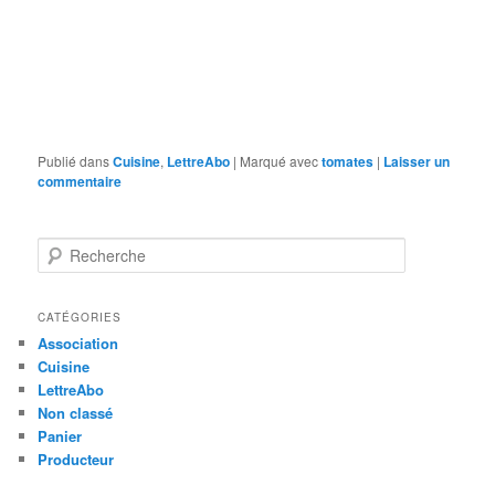
Publié dans
Cuisine
,
LettreAbo
|
Marqué avec
tomates
|
Laisser un
commentaire
R
e
c
h
CATÉGORIES
e
Association
r
Cuisine
c
LettreAbo
h
Non classé
e
Panier
Producteur