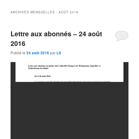
contenu
contenu
ARCHIVES MENSUELLES :
AOÛT 2016
principal
secondaire
Lettre aux abonnés – 24 août
2016
Publié le
24 août 2016
par
LS