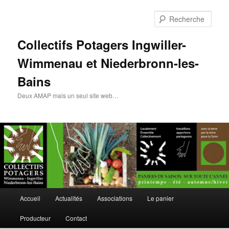
Rech
Collectifs Potagers Ingwiller-
Wimmenau et Niederbronn-les-
Bains
Deux AMAP mais un seul site web…
Menu
Accueil
Actualités
Associations
Le panier
Aller
Aller
principal
Producteur
Contact
au
au