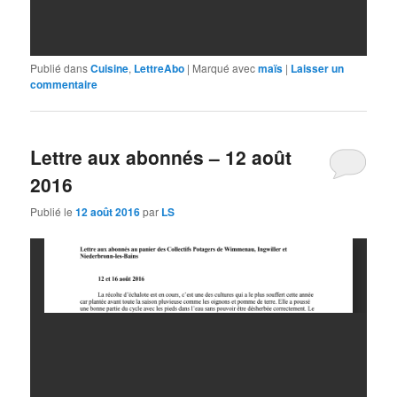
Publié dans
Cuisine
,
LettreAbo
|
Marqué avec
maïs
|
Laisser un
commentaire
Lettre aux abonnés – 12 août
2016
Publié le
12 août 2016
par
LS