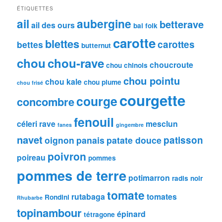
ÉTIQUETTES
ail
aubergine
betterave
ail des ours
bal folk
carotte
blettes
carottes
bettes
butternut
chou
chou-rave
choucroute
chou chinois
chou pointu
chou kale
chou plume
chou frisé
courgette
courge
concombre
fenouil
céleri rave
mesclun
fanes
gingembre
navet
patisson
oignon
panais
patate douce
poivron
poireau
pommes
pommes de terre
potimarron
radis noir
tomate
rutabaga
tomates
Rondini
Rhubarbe
topinambour
épinard
tétragone