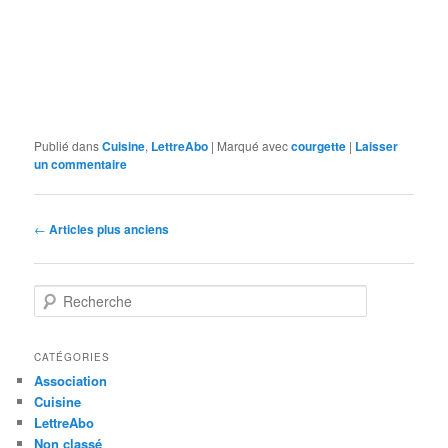
Publié dans
Cuisine
,
LettreAbo
|
Marqué avec
courgette
|
Laisser
un commentaire
Navigation
←
Articles plus anciens
des
articles
R
e
c
h
CATÉGORIES
e
Association
r
Cuisine
c
LettreAbo
h
Non classé
e