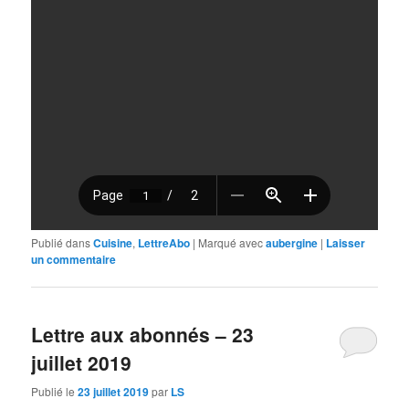
Publié dans
Cuisine
,
LettreAbo
|
Marqué avec
aubergine
|
Laisser
un commentaire
Lettre aux abonnés – 23
juillet 2019
Publié le
23 juillet 2019
par
LS