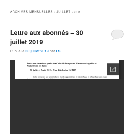
contenu
contenu
ARCHIVES MENSUELLES :
JUILLET 2019
principal
secondaire
Lettre aux abonnés – 30
juillet 2019
Publié le
30 juillet 2019
par
LS