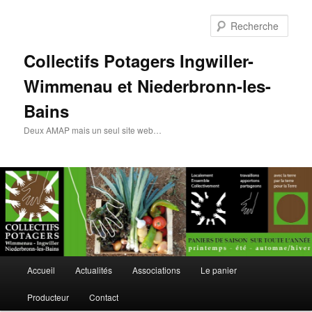
Rech
Collectifs Potagers Ingwiller-
Wimmenau et Niederbronn-les-
Bains
Deux AMAP mais un seul site web…
Menu
Accueil
Actualités
Associations
Le panier
Aller
Aller
principal
Producteur
Contact
au
au