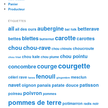
Panier
Producteur
ÉTIQUETTES
ail
aubergine
betterave
ail des ours
bal folk
carotte
blettes
carottes
bettes
butternut
chou
chou-rave
choucroute
chou chinois
chou pointu
chou kale
chou plume
chou frisé
courgette
courge
concombre
fenouil
céleri rave
mesclun
fanes
gingembre
navet
patisson
oignon
panais
patate douce
poivron
poireau
pommes
pommes de terre
potimarron
radis noir