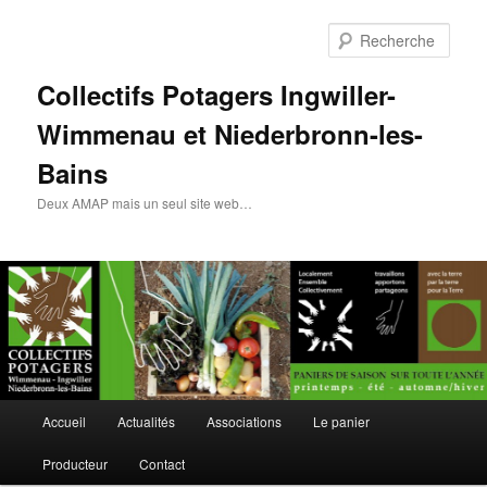
Rech
Collectifs Potagers Ingwiller-
Wimmenau et Niederbronn-les-
Bains
Deux AMAP mais un seul site web…
Menu
Accueil
Actualités
Associations
Le panier
Aller
Aller
principal
Producteur
Contact
au
au