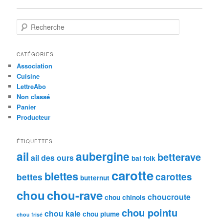
des
articles
R
e
c
h
CATÉGORIES
e
Association
r
Cuisine
c
LettreAbo
h
Non classé
e
Panier
Producteur
ÉTIQUETTES
ail
aubergine
betterave
ail des ours
bal folk
carotte
blettes
carottes
bettes
butternut
chou
chou-rave
choucroute
chou chinois
chou pointu
chou kale
chou plume
chou frisé