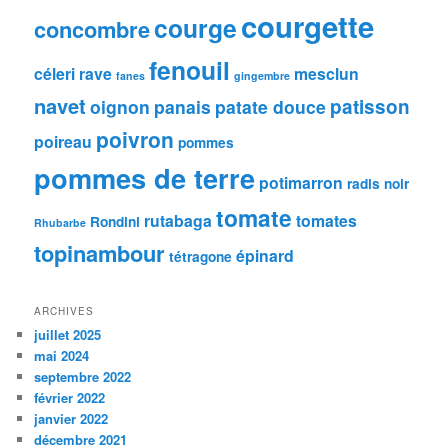
courgette
courge
concombre
fenouil
céleri rave
mesclun
fanes
gingembre
navet
patisson
oignon
panais
patate douce
poivron
poireau
pommes
pommes de terre
potimarron
radis noir
tomate
rutabaga
tomates
Rondini
Rhubarbe
topinambour
épinard
tétragone
ARCHIVES
juillet 2025
mai 2024
septembre 2022
février 2022
janvier 2022
décembre 2021