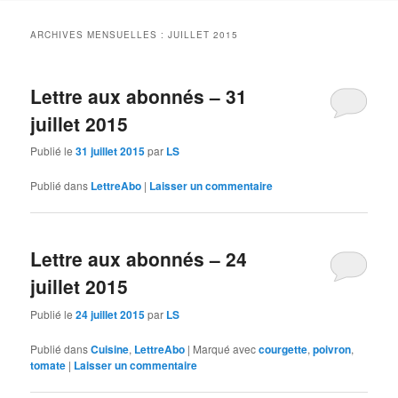
contenu
contenu
ARCHIVES MENSUELLES :
JUILLET 2015
principal
secondaire
Lettre aux abonnés – 31
juillet 2015
Publié le
31 juillet 2015
par
LS
Publié dans
LettreAbo
|
Laisser un commentaire
Lettre aux abonnés – 24
juillet 2015
Publié le
24 juillet 2015
par
LS
Publié dans
Cuisine
,
LettreAbo
|
Marqué avec
courgette
,
poivron
,
tomate
|
Laisser un commentaire