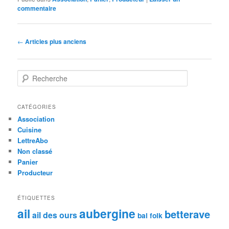
commentaire
Navigation
←
Articles plus anciens
des
articles
R
e
c
h
CATÉGORIES
e
Association
r
Cuisine
c
LettreAbo
h
Non classé
e
Panier
Producteur
ÉTIQUETTES
ail
aubergine
betterave
ail des ours
bal folk