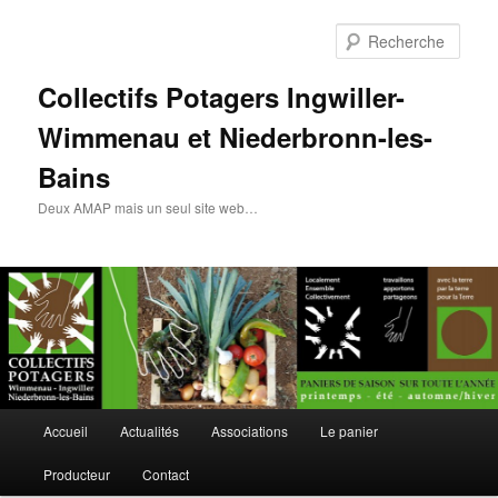
Rech
Collectifs Potagers Ingwiller-
Wimmenau et Niederbronn-les-
Bains
Deux AMAP mais un seul site web…
Menu
Accueil
Actualités
Associations
Le panier
Aller
Aller
principal
Producteur
Contact
au
au