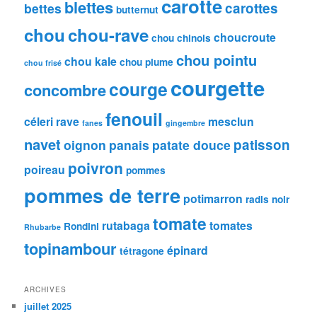
carotte
blettes
carottes
bettes
butternut
chou
chou-rave
choucroute
chou chinois
chou pointu
chou kale
chou plume
chou frisé
courgette
courge
concombre
fenouil
céleri rave
mesclun
fanes
gingembre
navet
patisson
oignon
panais
patate douce
poivron
poireau
pommes
pommes de terre
potimarron
radis noir
tomate
rutabaga
tomates
Rondini
Rhubarbe
topinambour
épinard
tétragone
ARCHIVES
juillet 2025