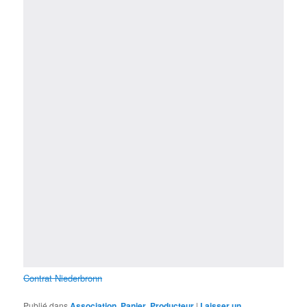
Contrat Niederbronn
Publié dans
Association
,
Panier
,
Producteur
|
Laisser un