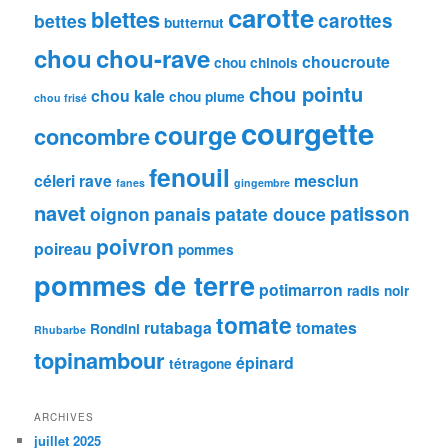
carotte
blettes
carottes
bettes
butternut
chou
chou-rave
choucroute
chou chinois
chou pointu
chou kale
chou plume
chou frisé
courgette
courge
concombre
fenouil
céleri rave
mesclun
fanes
gingembre
navet
patisson
oignon
panais
patate douce
poivron
poireau
pommes
pommes de terre
potimarron
radis noir
tomate
rutabaga
tomates
Rondini
Rhubarbe
topinambour
épinard
tétragone
ARCHIVES
juillet 2025