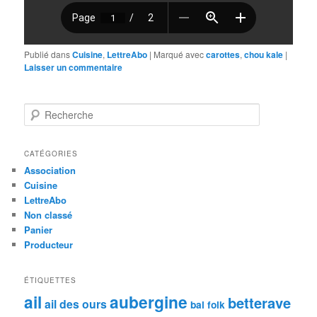
Publié dans
Cuisine
,
LettreAbo
|
Marqué avec
carottes
,
chou kale
|
Laisser un commentaire
R
e
c
h
CATÉGORIES
e
Association
r
Cuisine
c
LettreAbo
h
Non classé
e
Panier
Producteur
ÉTIQUETTES
ail
aubergine
betterave
ail des ours
bal folk