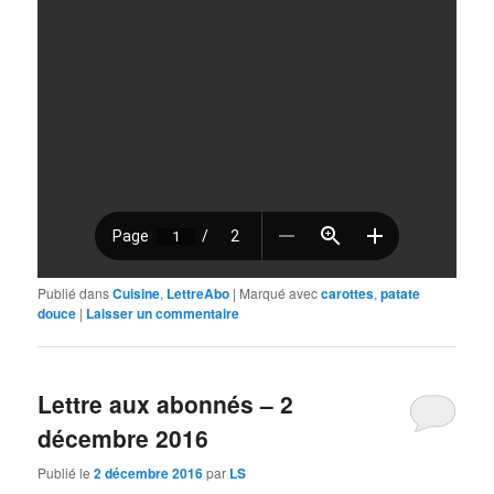
Publié dans
Cuisine
,
LettreAbo
|
Marqué avec
carottes
,
patate
douce
|
Laisser un commentaire
Lettre aux abonnés – 2
décembre 2016
Publié le
2 décembre 2016
par
LS