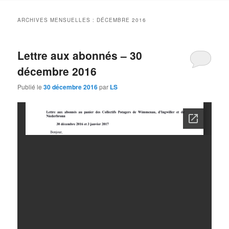
contenu
contenu
ARCHIVES MENSUELLES :
DÉCEMBRE 2016
principal
secondaire
Lettre aux abonnés – 30
décembre 2016
Publié le
30 décembre 2016
par
LS