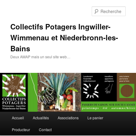
Rech
Collectifs Potagers Ingwiller-
Wimmenau et Niederbronn-les-
Bains
Deux AMAP mais un seul site web…
Menu
Accueil
Actualités
Associations
Le panier
Aller
Aller
principal
Producteur
Contact
au
au