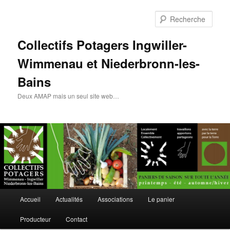
Rech
Collectifs Potagers Ingwiller-
Wimmenau et Niederbronn-les-
Bains
Deux AMAP mais un seul site web…
Menu
Accueil
Actualités
Associations
Le panier
Aller
Aller
principal
Producteur
Contact
au
au