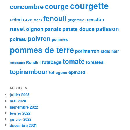
courgette
courge
concombre
fenouil
céleri rave
mesclun
fanes
gingembre
navet
patisson
oignon
panais
patate douce
poivron
poireau
pommes
pommes de terre
potimarron
radis noir
tomate
rutabaga
tomates
Rondini
Rhubarbe
topinambour
épinard
tétragone
ARCHIVES
juillet 2025
mai 2024
septembre 2022
février 2022
janvier 2022
décembre 2021