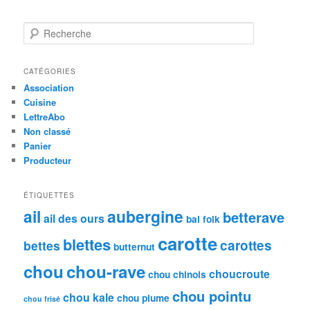
R
e
c
h
CATÉGORIES
e
Association
r
Cuisine
c
LettreAbo
h
Non classé
e
Panier
Producteur
ÉTIQUETTES
ail
aubergine
betterave
ail des ours
bal folk
carotte
blettes
carottes
bettes
butternut
chou
chou-rave
choucroute
chou chinois
chou pointu
chou kale
chou plume
chou frisé