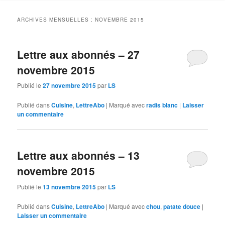
contenu
contenu
ARCHIVES MENSUELLES :
NOVEMBRE 2015
principal
secondaire
Lettre aux abonnés – 27
novembre 2015
Publié le
27 novembre 2015
par
LS
Publié dans
Cuisine
,
LettreAbo
|
Marqué avec
radis blanc
|
Laisser
un commentaire
Lettre aux abonnés – 13
novembre 2015
Publié le
13 novembre 2015
par
LS
Publié dans
Cuisine
,
LettreAbo
|
Marqué avec
chou
,
patate douce
|
Laisser un commentaire