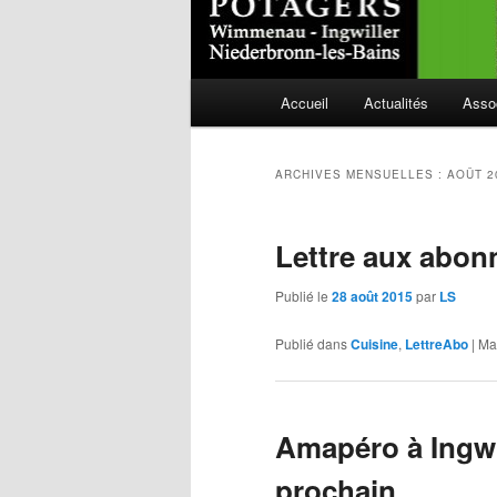
Menu
Accueil
Actualités
Asso
Aller
Aller
principal
au
au
ARCHIVES MENSUELLES :
AOÛT 2
contenu
contenu
Lettre aux abon
principal
secondaire
Publié le
28 août 2015
par
LS
Publié dans
Cuisine
,
LettreAbo
|
Ma
Amapéro à Ingwil
prochain