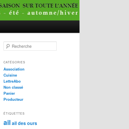
R
e
c
h
CATÉGORIES
e
Association
r
Cuisine
c
LettreAbo
h
Non classé
e
Panier
Producteur
ÉTIQUETTES
ail
ail des ours