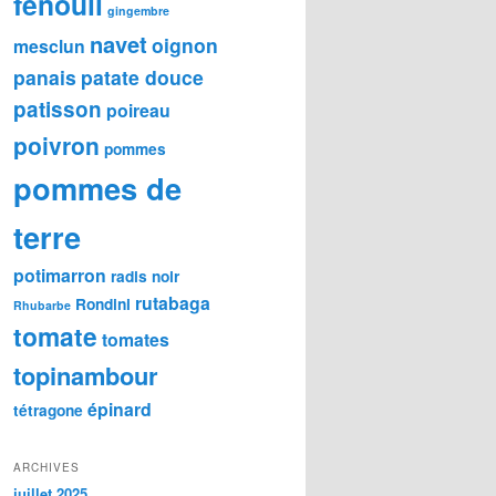
fenouil
gingembre
navet
oignon
mesclun
panais
patate douce
patisson
poireau
poivron
pommes
pommes de
terre
potimarron
radis noir
rutabaga
Rondini
Rhubarbe
tomate
tomates
topinambour
épinard
tétragone
ARCHIVES
juillet 2025