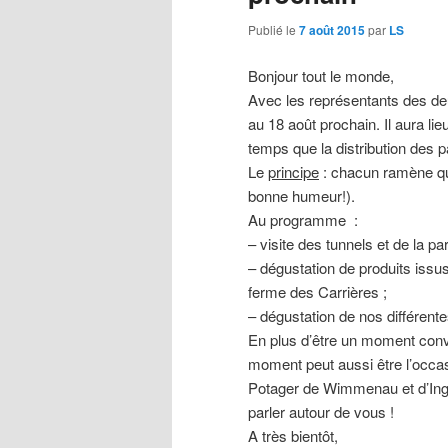
Publié le
7 août 2015
par
LS
Bonjour tout le monde,
Avec les représentants des de
au 18 août prochain. Il aura lie
temps que la distribution des pa
Le
principe
: chacun ramène quel
bonne humeur!).
Au programme :
– visite des tunnels et de la par
– dégustation de produits issus
ferme des Carrières ;
– dégustation de nos différent
En plus d’être un moment conv
moment peut aussi être l’occa
Potager de Wimmenau et d’Ingw
parler autour de vous !
A très bientôt,