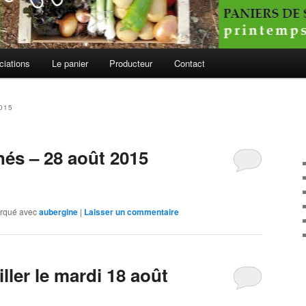
ciations
Le panier
Producteur
Contact
015
nés – 28 août 2015
rqué avec
aubergine
|
Laisser un commentaire
ler le mardi 18 août