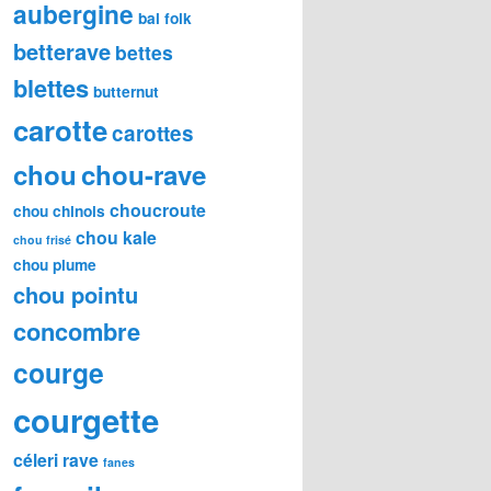
aubergine
bal folk
betterave
bettes
blettes
butternut
carotte
carottes
chou
chou-rave
choucroute
chou chinois
chou kale
chou frisé
chou plume
chou pointu
concombre
courge
courgette
céleri rave
fanes