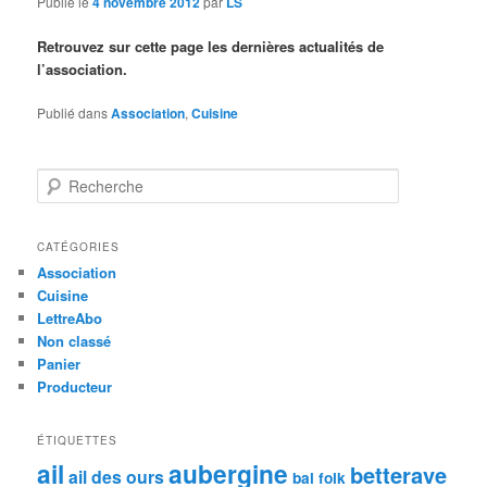
Publié le
4 novembre 2012
par
LS
Retrouvez sur cette page les dernières actualités de
l’association.
Publié dans
Association
,
Cuisine
R
e
c
h
CATÉGORIES
e
Association
r
Cuisine
c
LettreAbo
h
Non classé
e
Panier
Producteur
ÉTIQUETTES
ail
aubergine
betterave
ail des ours
bal folk