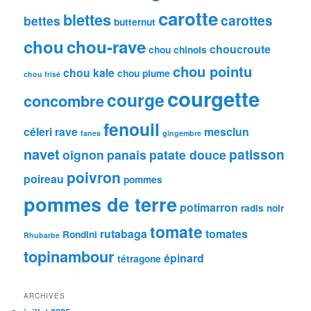
carotte
blettes
carottes
bettes
butternut
chou
chou-rave
choucroute
chou chinois
chou pointu
chou kale
chou plume
chou frisé
courgette
courge
concombre
fenouil
céleri rave
mesclun
fanes
gingembre
navet
patisson
oignon
panais
patate douce
poivron
poireau
pommes
pommes de terre
potimarron
radis noir
tomate
rutabaga
tomates
Rondini
Rhubarbe
topinambour
épinard
tétragone
ARCHIVES