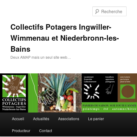
Rech
Collectifs Potagers Ingwiller-
Wimmenau et Niederbronn-les-
Bains
Deux AMAP mais un seul site web…
Menu
Accueil
Actualités
Associations
Le panier
Aller
Aller
principal
Producteur
Contact
au
au