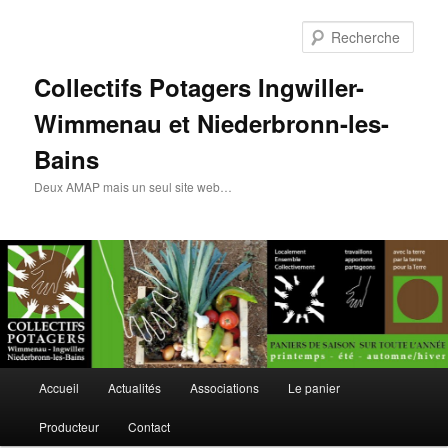
Rech
Collectifs Potagers Ingwiller-
Wimmenau et Niederbronn-les-
Bains
Deux AMAP mais un seul site web…
Menu
Accueil
Actualités
Associations
Le panier
Aller
Aller
principal
Producteur
Contact
au
au