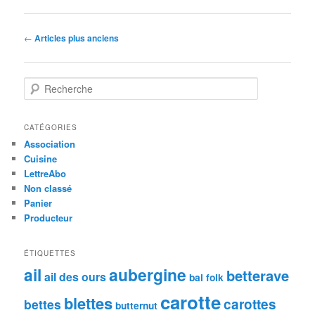
Navigation
←
Articles plus anciens
des
articles
R
e
c
h
CATÉGORIES
e
Association
r
Cuisine
c
LettreAbo
h
Non classé
e
Panier
Producteur
ÉTIQUETTES
ail
aubergine
betterave
ail des ours
bal folk
carotte
blettes
carottes
bettes
butternut