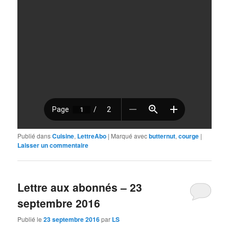
Publié dans
Cuisine
,
LettreAbo
|
Marqué avec
butternut
,
courge
|
Laisser un commentaire
Lettre aux abonnés – 23
septembre 2016
Publié le
23 septembre 2016
par
LS