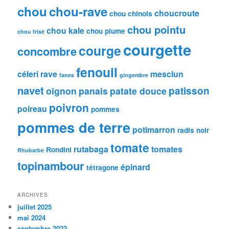
chou
chou-rave
choucroute
chou chinois
chou pointu
chou kale
chou plume
chou frisé
courgette
courge
concombre
fenouil
céleri rave
mesclun
fanes
gingembre
navet
patisson
oignon
panais
patate douce
poivron
poireau
pommes
pommes de terre
potimarron
radis noir
tomate
rutabaga
tomates
Rondini
Rhubarbe
topinambour
épinard
tétragone
ARCHIVES
juillet 2025
mai 2024
septembre 2022