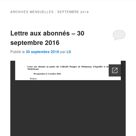
contenu
contenu
ARCHIVES MENSUELLES :
SEPTEMBRE 2016
principal
secondaire
Lettre aux abonnés – 30
septembre 2016
Publié le
30 septembre 2016
par
LS