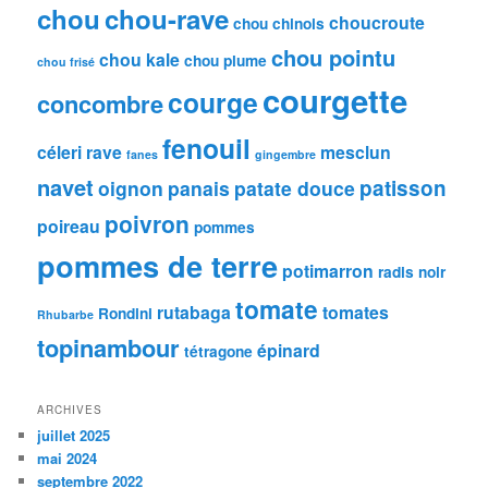
chou
chou-rave
choucroute
chou chinois
chou pointu
chou kale
chou plume
chou frisé
courgette
courge
concombre
fenouil
céleri rave
mesclun
fanes
gingembre
navet
patisson
oignon
panais
patate douce
poivron
poireau
pommes
pommes de terre
potimarron
radis noir
tomate
rutabaga
tomates
Rondini
Rhubarbe
topinambour
épinard
tétragone
ARCHIVES
juillet 2025
mai 2024
septembre 2022