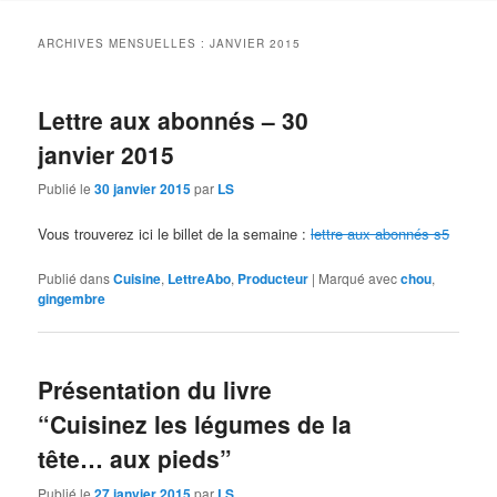
contenu
contenu
ARCHIVES MENSUELLES :
JANVIER 2015
principal
secondaire
Lettre aux abonnés – 30
janvier 2015
Publié le
30 janvier 2015
par
LS
Vous trouverez ici le billet de la semaine :
lettre aux abonnés s5
Publié dans
Cuisine
,
LettreAbo
,
Producteur
|
Marqué avec
chou
,
gingembre
Présentation du livre
“Cuisinez les légumes de la
tête… aux pieds”
Publié le
27 janvier 2015
par
LS