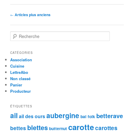
Navigation
←
Articles plus anciens
des
articles
R
e
c
h
CATÉGORIES
e
Association
r
Cuisine
c
LettreAbo
h
Non classé
e
Panier
Producteur
ÉTIQUETTES
ail
aubergine
betterave
ail des ours
bal folk
carotte
blettes
carottes
bettes
butternut