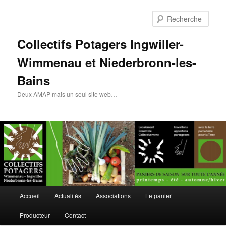
Rech
Collectifs Potagers Ingwiller-
Wimmenau et Niederbronn-les-
Bains
Deux AMAP mais un seul site web…
Menu
Accueil
Actualités
Associations
Le panier
Aller
Aller
principal
Producteur
Contact
au
au