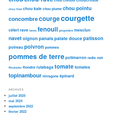
chou chinois
chou pointu
chou kale
chou plume
chou frisé
courgette
courge
concombre
fenouil
céleri rave
mesclun
fanes
gingembre
navet
patisson
oignon
panais
patate douce
poivron
poireau
pommes
pommes de terre
potimarron
radis noir
tomate
rutabaga
tomates
Rondini
Rhubarbe
topinambour
épinard
tétragone
ARCHIVES
juillet 2025
mai 2024
septembre 2022
février 2022