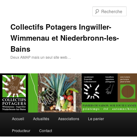
Rech
Collectifs Potagers Ingwiller-
Wimmenau et Niederbronn-les-
Bains
Deux AMAP mais un seul site web…
Menu
Accueil
Actualités
Associations
Le panier
Aller
Aller
principal
Producteur
Contact
au
au