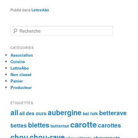
Publié dans
LettreAbo
R
e
c
h
CATÉGORIES
e
Association
r
Cuisine
c
LettreAbo
h
Non classé
e
Panier
Producteur
ÉTIQUETTES
ail
aubergine
betterave
ail des ours
bal folk
carotte
blettes
carottes
bettes
butternut
chou
chou-rave
choucroute