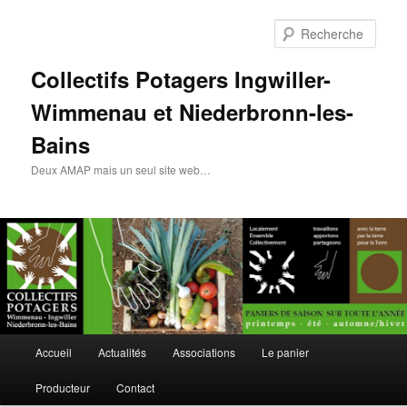
Rech
Collectifs Potagers Ingwiller-
Wimmenau et Niederbronn-les-
Bains
Deux AMAP mais un seul site web…
Menu
Accueil
Actualités
Associations
Le panier
Aller
Aller
principal
Producteur
Contact
au
au