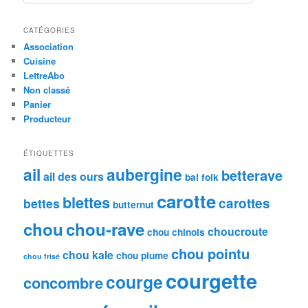
e
c
h
CATÉGORIES
e
Association
r
Cuisine
c
LettreAbo
h
Non classé
e
Panier
Producteur
ÉTIQUETTES
ail
aubergine
betterave
ail des ours
bal folk
carotte
blettes
carottes
bettes
butternut
chou
chou-rave
choucroute
chou chinois
chou pointu
chou kale
chou plume
chou frisé
courgette
courge
concombre