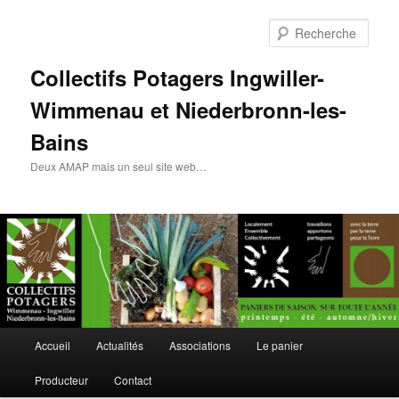
Rech
Collectifs Potagers Ingwiller-
Wimmenau et Niederbronn-les-
Bains
Deux AMAP mais un seul site web…
Menu
Accueil
Actualités
Associations
Le panier
Aller
principal
Producteur
Contact
au