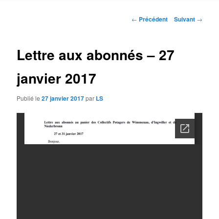
contenu
Navigation
←
Précédent
Suivant
→
des
principal
articles
Lettre aux abonnés – 27
janvier 2017
Publié le
27 janvier 2017
par
LS