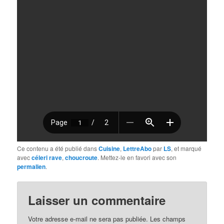
Ce contenu a été publié dans
Cuisine
,
LettreAbo
par
LS
, et marqué
avec
céleri rave
,
choucroute
. Mettez-le en favori avec son
permalien
.
Laisser un commentaire
Votre adresse e-mail ne sera pas publiée.
Les champs