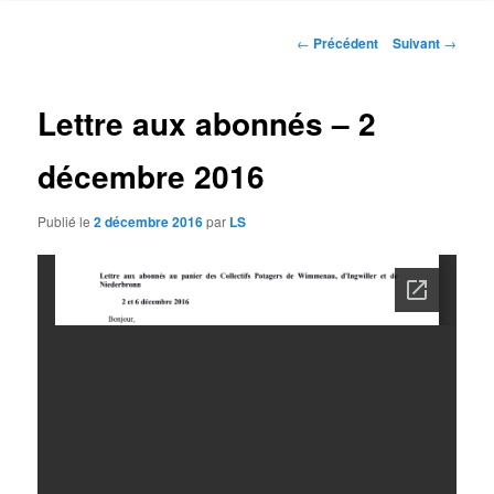
contenu
Navigation
←
Précédent
Suivant
→
des
principal
articles
Lettre aux abonnés – 2
décembre 2016
Publié le
2 décembre 2016
par
LS