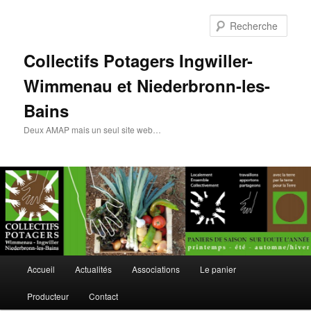
Rech
Collectifs Potagers Ingwiller-
Wimmenau et Niederbronn-les-
Bains
Deux AMAP mais un seul site web…
Menu
Accueil
Actualités
Associations
Le panier
Aller
principal
Producteur
Contact
au