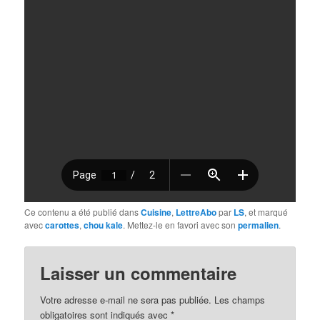
Ce contenu a été publié dans
Cuisine
,
LettreAbo
par
LS
, et marqué
avec
carottes
,
chou kale
. Mettez-le en favori avec son
permalien
.
Laisser un commentaire
Votre adresse e-mail ne sera pas publiée.
Les champs
obligatoires sont indiqués avec
*