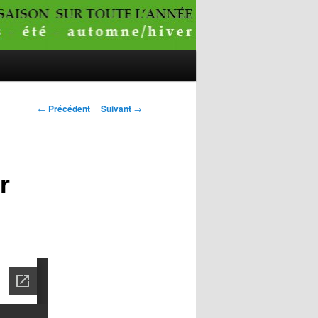
Navigation
←
Précédent
Suivant
→
des
articles
r