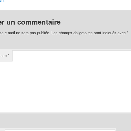
en
.
er un commentaire
se e-mail ne sera pas publiée.
Les champs obligatoires sont indiqués avec
*
aire
*