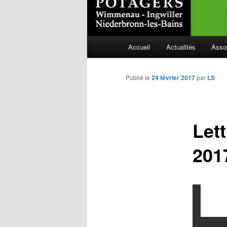
Menu
Accueil
Actualités
Asso
Aller
principal
au
Publié le
24 février 2017
par
LS
contenu
Let
principal
201