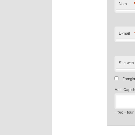
Nom
E-mail
Site web
Enregis
Math Captc
− two = four