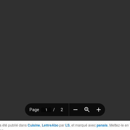
a été publié dans
Cuisine
,
LettreAbo
par
LS
, et marqué avec
panais
. Mettez-le en