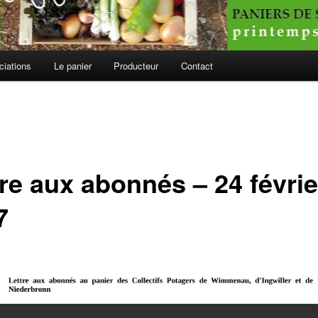
ciations
Le panier
Producteur
Contact
tre aux abonnés – 24 févrie
7