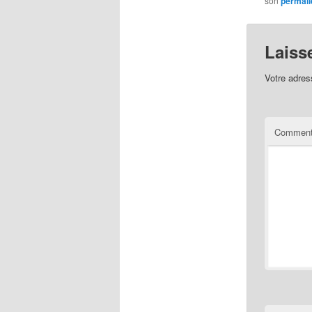
son
permali
Laiss
Votre adres
Comment