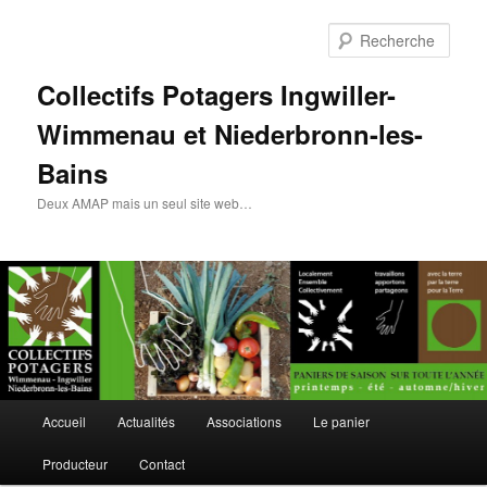
Rech
Collectifs Potagers Ingwiller-
Wimmenau et Niederbronn-les-
Bains
Deux AMAP mais un seul site web…
Menu
Accueil
Actualités
Associations
Le panier
Aller
principal
Producteur
Contact
au