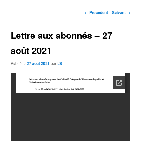
contenu
Navigation
←
Précédent
Suivant
→
des
principal
articles
Lettre aux abonnés – 27
août 2021
Publié le
27 août 2021
par
LS