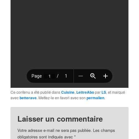
Ce contenu a été publié dans
Cuisine
,
LettreAbo
par
LS
, et marqué
avec
betterave
. Mettez-le en favori avec son
permalien
.
Laisser un commentaire
Votre adresse e-mail ne sera pas publiée.
Les champs
obligatoires sont indiqués avec
*