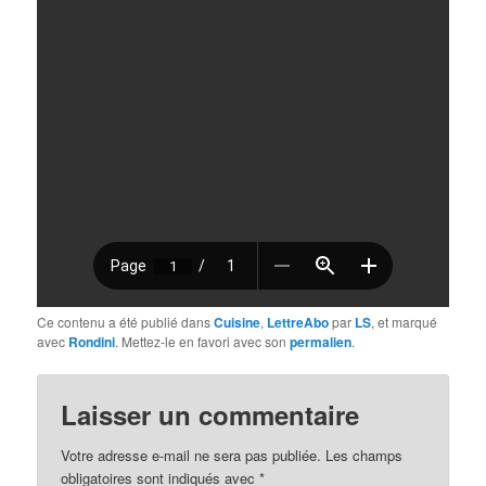
Ce contenu a été publié dans
Cuisine
,
LettreAbo
par
LS
, et marqué
avec
Rondini
. Mettez-le en favori avec son
permalien
.
Laisser un commentaire
Votre adresse e-mail ne sera pas publiée.
Les champs
obligatoires sont indiqués avec
*