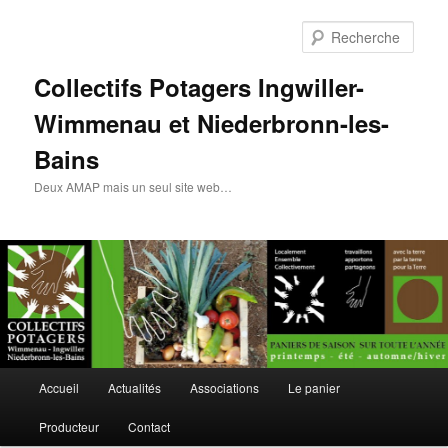
Rech
Collectifs Potagers Ingwiller-
Wimmenau et Niederbronn-les-
Bains
Deux AMAP mais un seul site web…
Menu
Accueil
Actualités
Associations
Le panier
Aller
principal
Producteur
Contact
au