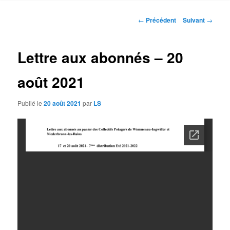
contenu
Navigation
←
Précédent
Suivant
→
des
principal
articles
Lettre aux abonnés – 20
août 2021
Publié le
20 août 2021
par
LS