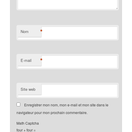
*
Nom
*
E-mail
Site web
Enregistrer mon nom, mon e-mail et mon site dans le
navigateur pour mon prochain commentaire.
Math Captcha
four + four =