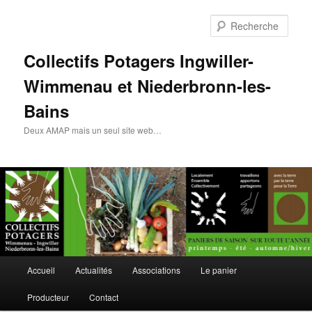
Rech
Collectifs Potagers Ingwiller-
Wimmenau et Niederbronn-les-
Bains
Deux AMAP mais un seul site web…
Menu
Accueil
Actualités
Associations
Le panier
Aller
principal
Producteur
Contact
au