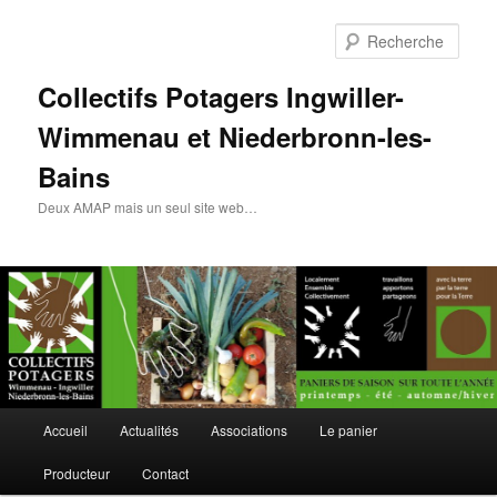
Rech
Collectifs Potagers Ingwiller-
Wimmenau et Niederbronn-les-
Bains
Deux AMAP mais un seul site web…
Menu
Accueil
Actualités
Associations
Le panier
Aller
principal
Producteur
Contact
au