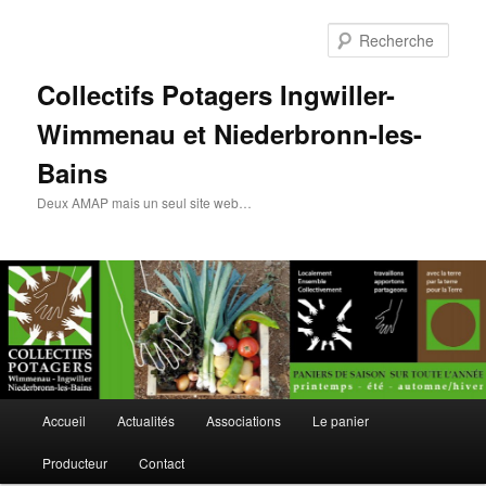
Rech
Collectifs Potagers Ingwiller-
Wimmenau et Niederbronn-les-
Bains
Deux AMAP mais un seul site web…
Menu
Accueil
Actualités
Associations
Le panier
Aller
principal
Producteur
Contact
au