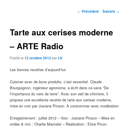
contenu
Navigation
←
Précédent
Suivant
→
des
principal
articles
Tarte aux cerises moderne
– ARTE Radio
Publié le
12 octobre 2012
par
LS
Les bonnes recettes d’aujourd’hui
Cuisiner avec de bons produits, c’est essentiel. Claude
Bourguignon, ingénieur agronome, a écrit dans ce sens “De
l’importance du vers de terre”. Avec son oeil de chimiste, il
propose une excellente recette de tarte aux cerises moderne,
mise en voix par Josiane Pinson. A consommer avec modération
Enregistrement : juillet 2012 – Voix : Josiane Pinson – Mise en
ondes & mix : Charlie Marcelet – Réalisation : Elise Picon