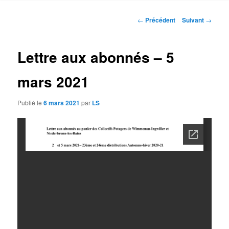
contenu
Navigation
←
Précédent
Suivant
→
des
principal
articles
Lettre aux abonnés – 5
mars 2021
Publié le
6 mars 2021
par
LS