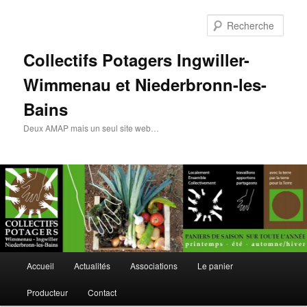
Rech
Collectifs Potagers Ingwiller-
Wimmenau et Niederbronn-les-
Bains
Deux AMAP mais un seul site web…
Menu
Accueil
Actualités
Associations
Le panier
Aller
principal
Producteur
Contact
au