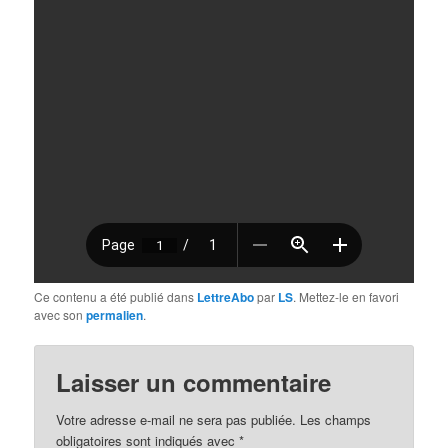
Ce contenu a été publié dans
LettreAbo
par
LS
. Mettez-le en favori
avec son
permalien
.
Laisser un commentaire
Votre adresse e-mail ne sera pas publiée.
Les champs
obligatoires sont indiqués avec
*