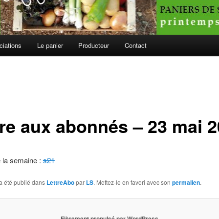
ciations
Le panier
Producteur
Contact
tre aux abonnés – 23 mai 
de la semaine :
s21
a été publié dans
LettreAbo
par
LS
. Mettez-le en favori avec son
permalien
.
Fièrement propulsé par WordPress