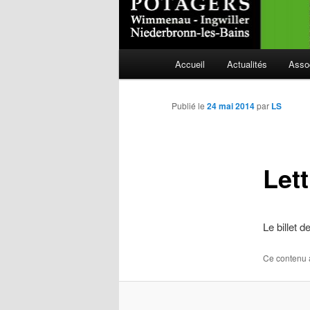
Menu
Accueil
Actualités
Asso
Aller
principal
au
Publié le
24 mai 2014
par
LS
contenu
Let
principal
Le billet 
Ce contenu 