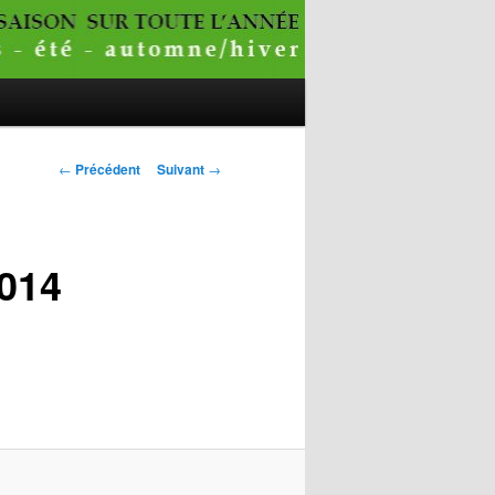
Navigation
←
Précédent
Suivant
→
des
articles
2014