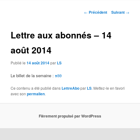
contenu
Navigation
←
Précédent
Suivant
→
des
principal
articles
Lettre aux abonnés – 14
août 2014
Publié le
14 août 2014
par
LS
Le billet de la semaine :
s33
Ce contenu a été publié dans
LettreAbo
par
LS
. Mettez-le en favori
avec son
permalien
.
Fièrement propulsé par WordPress