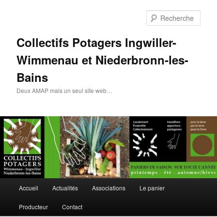
Rech
Collectifs Potagers Ingwiller-
Wimmenau et Niederbronn-les-
Bains
Deux AMAP mais un seul site web…
Menu
Accueil
Actualités
Associations
Le panier
Aller
principal
Producteur
Contact
au