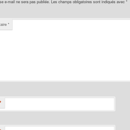
se e-mail ne sera pas publiée.
Les champs obligatoires sont indiqués avec
*
aire
*
*