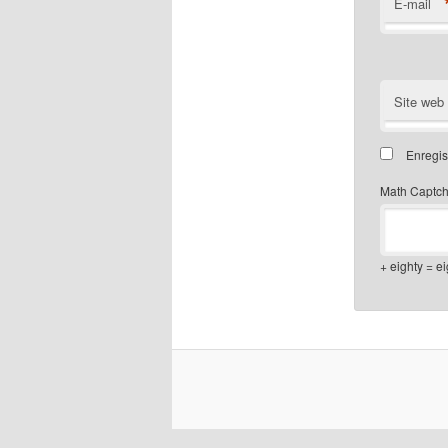
E-mail
Site web
Enregis
Math Captc
+ eighty = ei