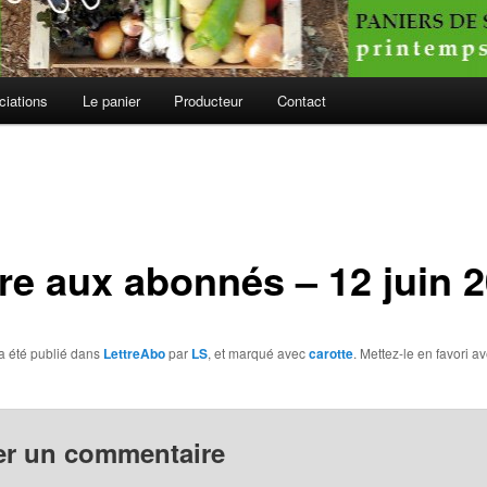
ciations
Le panier
Producteur
Contact
tre aux abonnés – 12 juin 
a été publié dans
LettreAbo
par
LS
, et marqué avec
carotte
. Mettez-le en favori a
er un commentaire