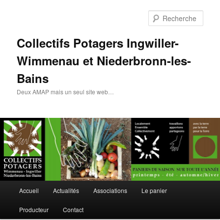
Rech
Collectifs Potagers Ingwiller-
Wimmenau et Niederbronn-les-
Bains
Deux AMAP mais un seul site web…
Menu
Accueil
Actualités
Associations
Le panier
Aller
principal
Producteur
Contact
au