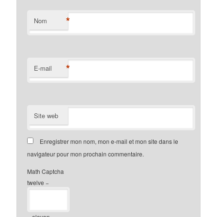
*
Nom
*
E-mail
Site web
Enregistrer mon nom, mon e-mail et mon site dans le
navigateur pour mon prochain commentaire.
Math Captcha
twelve −
= eleven