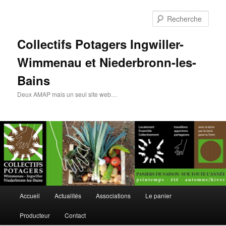
Rech
Collectifs Potagers Ingwiller-
Wimmenau et Niederbronn-les-
Bains
Deux AMAP mais un seul site web…
Menu
Accueil
Actualités
Associations
Le panier
Aller
principal
Producteur
Contact
au