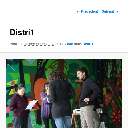
contenu
Navigation
← Précédent
Suivant →
des
principal
images
Distri1
Publié le
10 décembre 2012
à
972 × 648
dans
Distri1