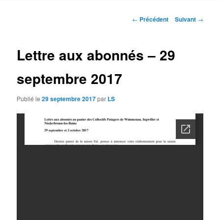
contenu
Navigation
←
Précédent
Suivant
→
des
principal
articles
Lettre aux abonnés – 29
septembre 2017
Publié le
29 septembre 2017
par
LS