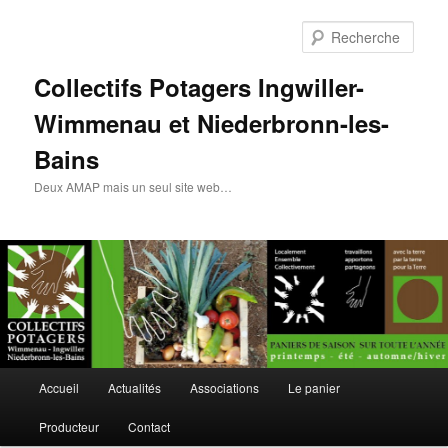
Rech
Collectifs Potagers Ingwiller-
Wimmenau et Niederbronn-les-
Bains
Deux AMAP mais un seul site web…
Menu
Accueil
Actualités
Associations
Le panier
Aller
principal
Producteur
Contact
au