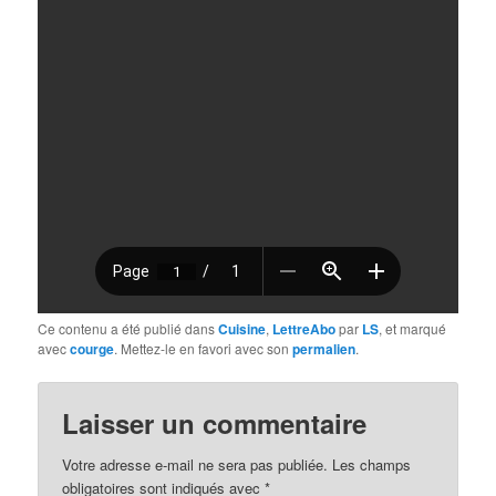
Ce contenu a été publié dans
Cuisine
,
LettreAbo
par
LS
, et marqué
avec
courge
. Mettez-le en favori avec son
permalien
.
Laisser un commentaire
Votre adresse e-mail ne sera pas publiée.
Les champs
obligatoires sont indiqués avec
*