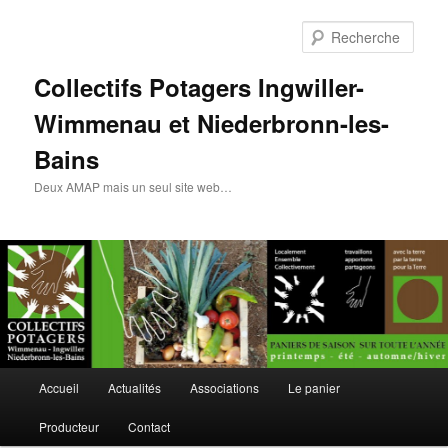
Rech
Collectifs Potagers Ingwiller-
Wimmenau et Niederbronn-les-
Bains
Deux AMAP mais un seul site web…
Menu
Accueil
Actualités
Associations
Le panier
Aller
principal
Producteur
Contact
au