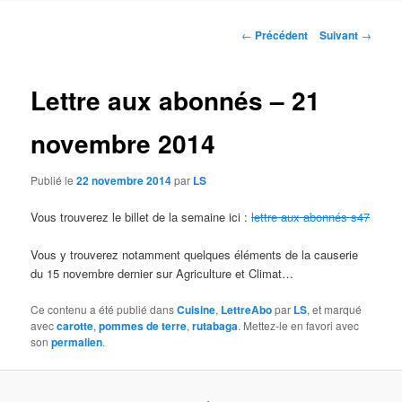
contenu
Navigation
←
Précédent
Suivant
→
des
principal
articles
Lettre aux abonnés – 21
novembre 2014
Publié le
22 novembre 2014
par
LS
Vous trouverez le billet de la semaine ici :
lettre aux abonnés s47
Vous y trouverez notamment quelques éléments de la causerie
du 15 novembre dernier sur Agriculture et Climat…
Ce contenu a été publié dans
Cuisine
,
LettreAbo
par
LS
, et marqué
avec
carotte
,
pommes de terre
,
rutabaga
. Mettez-le en favori avec
son
permalien
.