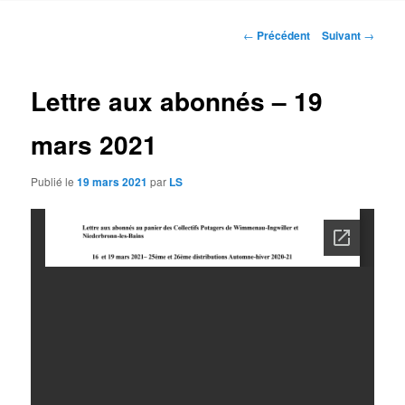
contenu
Navigation
←
Précédent
Suivant
→
des
principal
articles
Lettre aux abonnés – 19
mars 2021
Publié le
19 mars 2021
par
LS