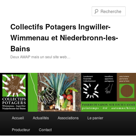
Rech
Collectifs Potagers Ingwiller-
Wimmenau et Niederbronn-les-
Bains
Deux AMAP mais un seul site web…
Menu
Accueil
Actualités
Associations
Le panier
Aller
principal
Producteur
Contact
au