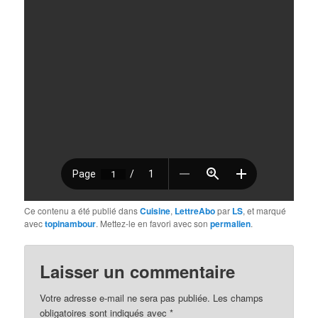
Ce contenu a été publié dans
Cuisine
,
LettreAbo
par
LS
, et marqué
avec
topinambour
. Mettez-le en favori avec son
permalien
.
Laisser un commentaire
Votre adresse e-mail ne sera pas publiée.
Les champs
obligatoires sont indiqués avec
*