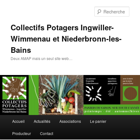
Rech
Collectifs Potagers Ingwiller-
Wimmenau et Niederbronn-les-
Bains
Deux AMAP mais un seul site web…
Menu
Accueil
Actualités
Associations
Le panier
Aller
principal
Producteur
Contact
au