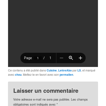
Ce contenu a été publié dans
Cuisine
,
LettreAbo
par
LS
, et marqué
avec
chou
. Mettez-le en favori avec son
permalien
.
Laisser un commentaire
Votre adresse e-mail ne sera pas publiée.
Les champs
obligatoires sont indiqués avec
*