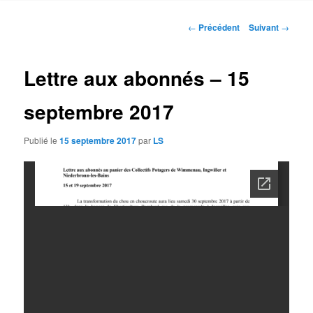
contenu
Navigation
←
Précédent
Suivant
→
des
principal
articles
Lettre aux abonnés – 15
septembre 2017
Publié le
15 septembre 2017
par
LS