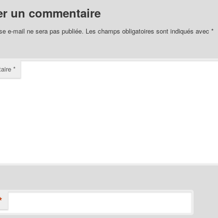
er un commentaire
se e-mail ne sera pas publiée.
Les champs obligatoires sont indiqués avec
*
aire
*
*