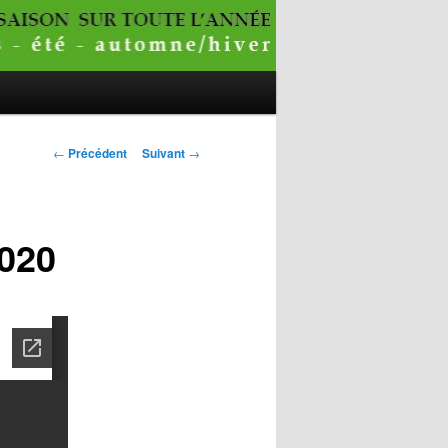
Navigation
←
Précédent
Suivant
→
des
articles
2020