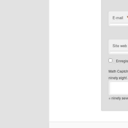
E-mail
Site web
Enregis
Math Captc
ninety eight 
= ninety sev