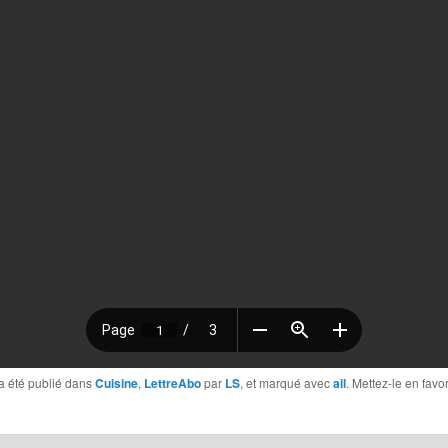
a été publié dans
Cuisine
,
LettreAbo
par
LS
, et marqué avec
ail
. Mettez-le en favo