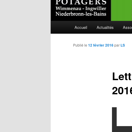
Menu
Accueil
Actualités
Asso
Aller
principal
au
Publié le
12 février 2016
par
LS
contenu
Let
principal
201