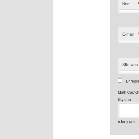
Nom
E-mail
Site web
Enregis
Math Captc
fifty one −
= forty one