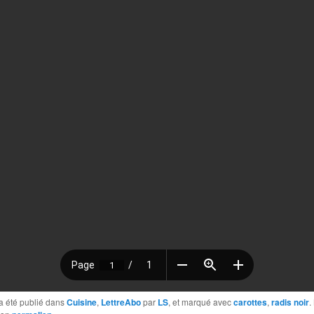
a été publié dans
Cuisine
,
LettreAbo
par
LS
, et marqué avec
carottes
,
radis noir
.