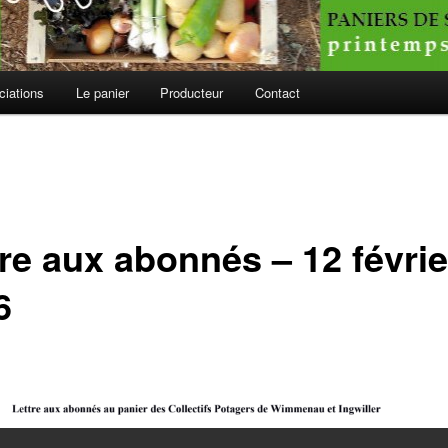
ciations
Le panier
Producteur
Contact
tre aux abonnés – 12 févrie
6