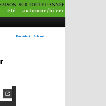
Navigation
←
Précédent
Suivant
→
des
articles
r