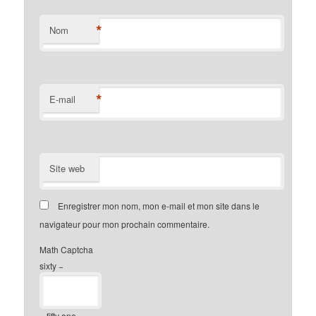
*
Nom
*
E-mail
Site web
Enregistrer mon nom, mon e-mail et mon site dans le
navigateur pour mon prochain commentaire.
Math Captcha
sixty −
= fifty one