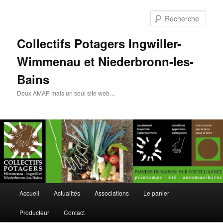
Rech
Collectifs Potagers Ingwiller-
Wimmenau et Niederbronn-les-
Bains
Deux AMAP mais un seul site web…
Menu
Accueil
Actualités
Associations
Le panier
Aller
principal
Producteur
Contact
au