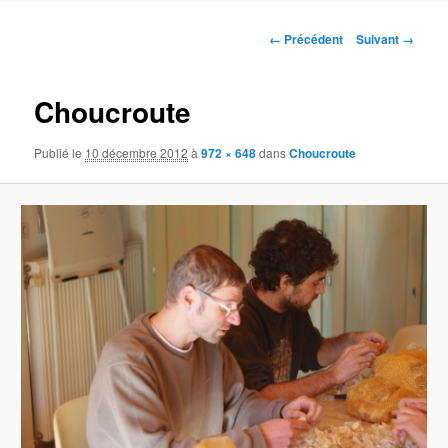
contenu
Navigation
← Précédent
Suivant →
des
principal
images
Choucroute
Publié le
10 décembre 2012
à
972 × 648
dans
Choucroute